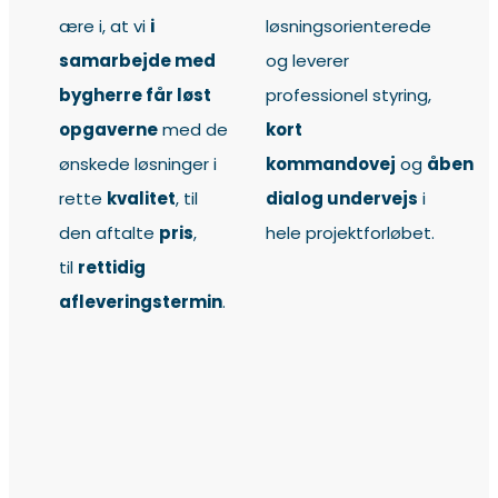
ære i, at vi
i
løsningsorienterede
samarbejde med
og leverer
bygherre får løst
professionel styring,
opgaverne
med de
kort
ønskede løsninger i
kommandovej
og
åben
rette
kvalitet
, til
dialog undervejs
i
den aftalte
pris
,
hele projektforløbet.
til
rettidig
afleveringstermin
.