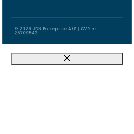
© 2026 JDN Entreprise A/S | CVR nr.:
25709543