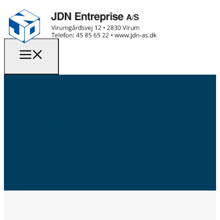
STARK Group, C.F. Richs Vej
107, 3. og 4. sal – 2023