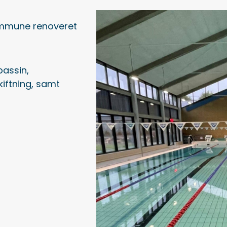
ommune renoveret
bassin,
iftning, samt