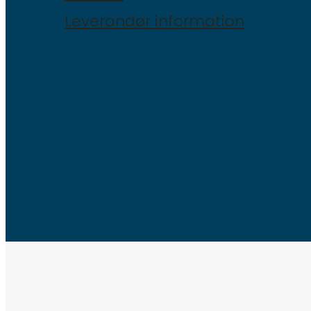
Leverandør information
Trongårdsskolen, ge
svømmehal – 2021