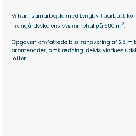
Vi har i samarbejde med Lyngby Taarbæk k
2
Trongårdsskolens svømmehal på 800 m
.
Opgaven omfattede bl.a. renovering af 25 m 
promenader, omklædning, delvis vindues udsk
lofter.