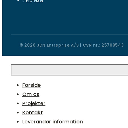
Projekter
© 2026 JDN Entreprise A/S | CVR nr.: 25709543
Forside
Om os
Projekter
Kontakt
Leverandør information